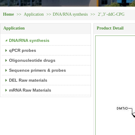
Home
>>
Application
>>
DNA/RNA synthesis
>>
2’,3’-ddC-CPG
Application
Product Detail
DNA/RNA synthesis
qPCR probes
Oligonucleotide drugs
Sequence primers & probes
DEL Raw materials
mRNA Raw Materials