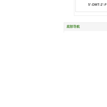
5’-DMT-2’-F
Ac)Phosphor
底部导航
首页
产品中心
服务与支持
关于我们
新闻动态
联系我们